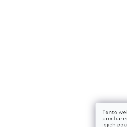
NÁPOVĚDA
KONT
DOPRAVA & PLATBA
KONTA
VRÁCENÍ ZBOŽÍ
WE ARE
TABULKA VELIKOSTÍ
FAQ
OBCHODNÍ PODMÍNKY
OCHRANA OSOBNÍCH ÚDAJŮ
Tento web
procházen
jejich po