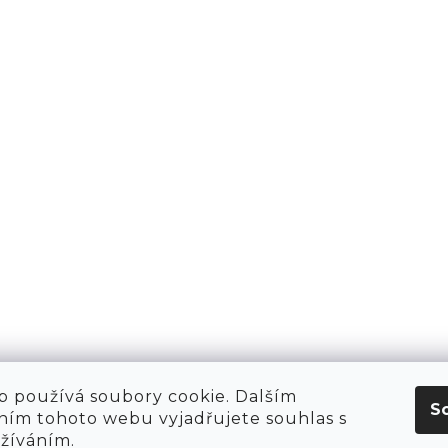
PŘIHLÁSIT 
AKTY
1981
KT
O NÁS
 HIRING!
O NÁKUPU
OBCHOD
POP-UPY
WE ARE HIRING!
MERCH
1981 WORKSHOP
1981 RUN CLUB
 používá soubory cookie. Dalším
S
ím tohoto webu vyjadřujete souhlas s
užíváním.