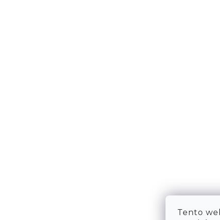
VRÁCENÍ ZBOŽÍ
WE ARE
TABULKA VELIKOSTÍ
FAQ
OBCHODNÍ PODMÍNKY
OCHRANA OSOBNÍCH ÚDAJŮ
Tento web