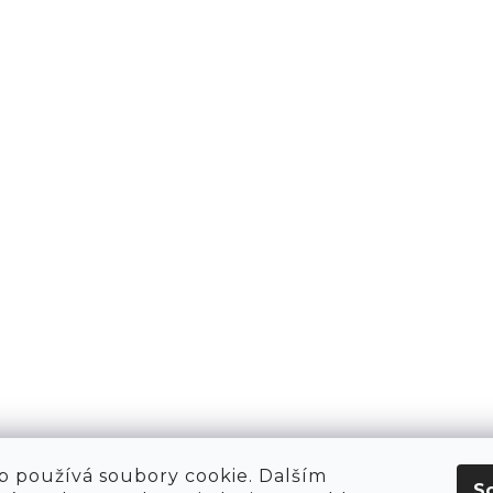
 HIRING!
O NÁKUPU
OBCHOD
POP-UPY
WE ARE HIRING!
MERCH
1981 WORKSHOP
1981 RUN CLUB
 používá soubory cookie. Dalším
S