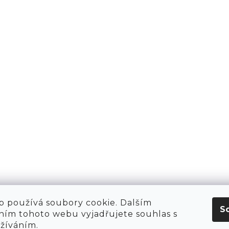
PŘIHLÁSIT 
AKTY
1981
KT
O NÁS
 HIRING!
O NÁKUPU
OBCHOD
POP-UPY
WE ARE HIRING!
MERCH
1981 WORKSHOP
1981 RUN CLUB
 používá soubory cookie. Dalším
S
ím tohoto webu vyjadřujete souhlas s
užíváním.