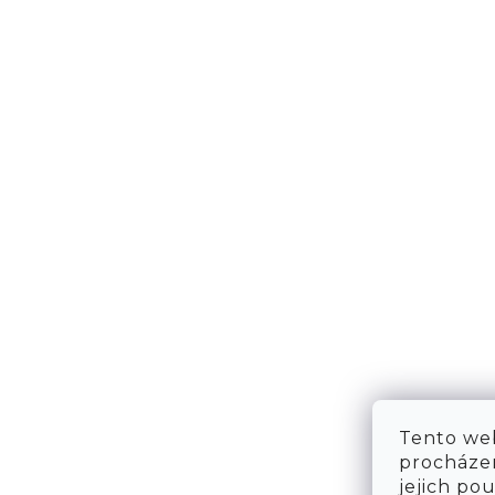
NÁPOVĚDA
KONT
DOPRAVA & PLATBA
KONTA
VRÁCENÍ ZBOŽÍ
WE ARE
TABULKA VELIKOSTÍ
FAQ
OBCHODNÍ PODMÍNKY
OCHRANA OSOBNÍCH ÚDAJŮ
Tento web
procházen
jejich po