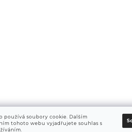
PŘIHLÁSIT 
AKTY
1981
KT
O NÁS
 HIRING!
O NÁKUPU
OBCHOD
POP-UPY
WE ARE HIRING!
MERCH
1981 WORKSHOP
1981 RUN CLUB
 používá soubory cookie. Dalším
S
ím tohoto webu vyjadřujete souhlas s
užíváním.