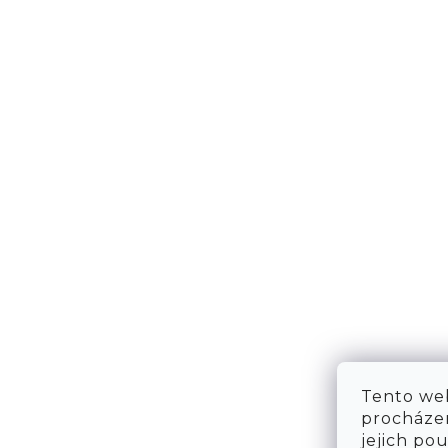
NÁPOVĚDA
KONT
DOPRAVA & PLATBA
KONTA
VRÁCENÍ ZBOŽÍ
WE ARE
TABULKA VELIKOSTÍ
FAQ
OBCHODNÍ PODMÍNKY
OCHRANA OSOBNÍCH ÚDAJŮ
Tento web
procházen
jejich po