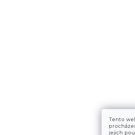
NÁPOVĚDA
KONT
DOPRAVA & PLATBA
KONTA
VRÁCENÍ ZBOŽÍ
WE ARE
TABULKA VELIKOSTÍ
FAQ
OBCHODNÍ PODMÍNKY
OCHRANA OSOBNÍCH ÚDAJŮ
Tento web
procházen
jejich po