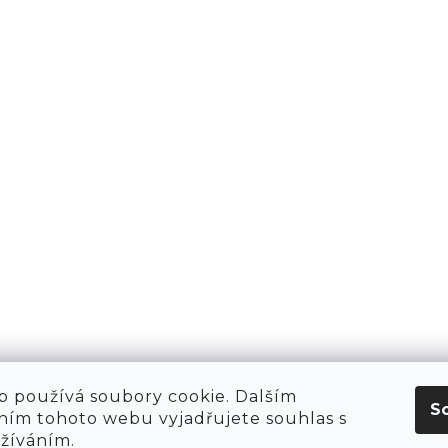
PŘIHLÁSIT 
AKTY
1981
KT
O NÁS
 HIRING!
O NÁKUPU
OBCHOD
POP-UPY
WE ARE HIRING!
MERCH
1981 WORKSHOP
1981 RUN CLUB
 používá soubory cookie. Dalším
S
ím tohoto webu vyjadřujete souhlas s
užíváním.