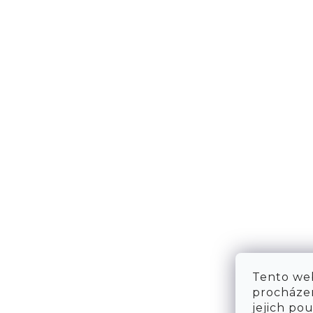
NÁPOVĚDA
KONT
DOPRAVA & PLATBA
KONTA
VRÁCENÍ ZBOŽÍ
WE ARE
TABULKA VELIKOSTÍ
FAQ
OBCHODNÍ PODMÍNKY
OCHRANA OSOBNÍCH ÚDAJŮ
Tento web
procházen
jejich po