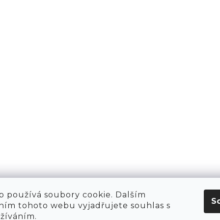
PŘIHLÁSIT 
AKTY
1981
KT
O NÁS
 HIRING!
O NÁKUPU
OBCHOD
POP-UPY
WE ARE HIRING!
MERCH
1981 WORKSHOP
1981 RUN CLUB
 používá soubory cookie. Dalším
S
ím tohoto webu vyjadřujete souhlas s
užíváním.