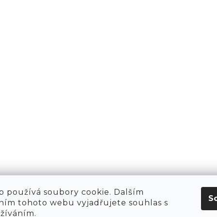
PŘIHLÁSIT 
AKTY
1981
KT
O NÁS
 HIRING!
O NÁKUPU
OBCHOD
POP-UPY
WE ARE HIRING!
MERCH
1981 WORKSHOP
1981 RUN CLUB
 používá soubory cookie. Dalším
S
ím tohoto webu vyjadřujete souhlas s
užíváním.