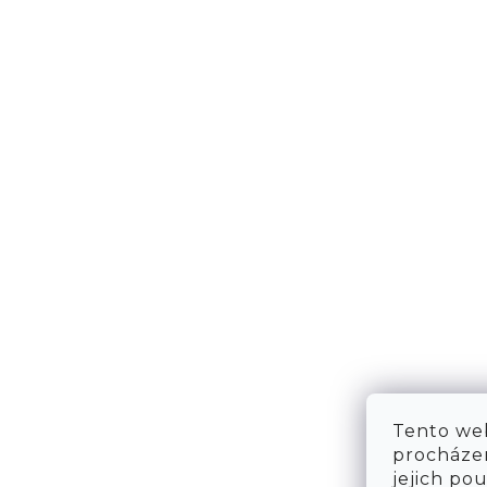
NÁPOVĚDA
KONT
DOPRAVA & PLATBA
KONTA
VRÁCENÍ ZBOŽÍ
WE ARE
TABULKA VELIKOSTÍ
FAQ
OBCHODNÍ PODMÍNKY
OCHRANA OSOBNÍCH ÚDAJŮ
Tento web
procházen
jejich po