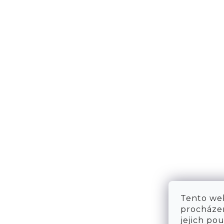
NÁPOVĚDA
KONT
DOPRAVA & PLATBA
KONTA
VRÁCENÍ ZBOŽÍ
WE ARE
TABULKA VELIKOSTÍ
FAQ
OBCHODNÍ PODMÍNKY
OCHRANA OSOBNÍCH ÚDAJŮ
Tento web
procházen
jejich po