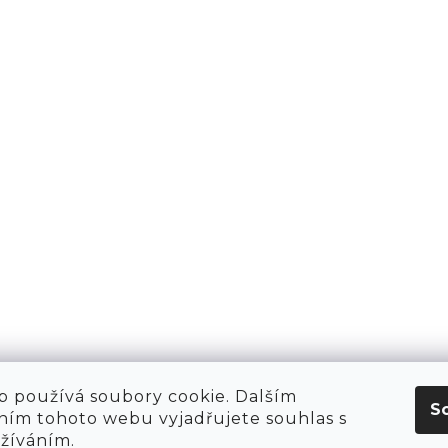
PŘIHLÁSIT 
AKTY
1981
KT
O NÁS
 HIRING!
O NÁKUPU
OBCHOD
POP-UPY
WE ARE HIRING!
MERCH
1981 WORKSHOP
1981 RUN CLUB
 používá soubory cookie. Dalším
S
ím tohoto webu vyjadřujete souhlas s
užíváním.