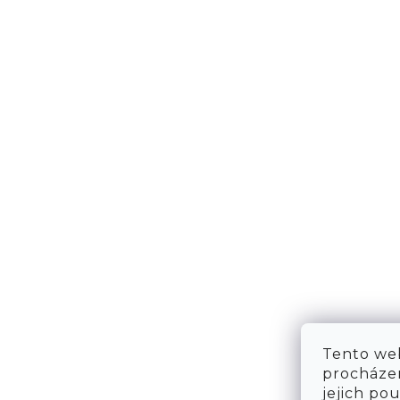
NÁPOVĚDA
KONT
DOPRAVA & PLATBA
KONTA
VRÁCENÍ ZBOŽÍ
WE ARE
TABULKA VELIKOSTÍ
FAQ
OBCHODNÍ PODMÍNKY
OCHRANA OSOBNÍCH ÚDAJŮ
Tento web
procházen
jejich po