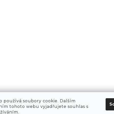
PŘIHLÁSIT 
AKTY
1981
KT
O NÁS
 HIRING!
O NÁKUPU
OBCHOD
POP-UPY
WE ARE HIRING!
MERCH
1981 WORKSHOP
1981 RUN CLUB
 používá soubory cookie. Dalším
S
ím tohoto webu vyjadřujete souhlas s
užíváním.