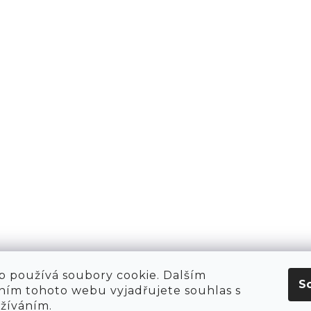
PŘIHLÁSIT 
AKTY
1981
KT
O NÁS
 HIRING!
O NÁKUPU
OBCHOD
POP-UPY
WE ARE HIRING!
MERCH
1981 WORKSHOP
1981 RUN CLUB
 používá soubory cookie. Dalším
S
ím tohoto webu vyjadřujete souhlas s
užíváním.