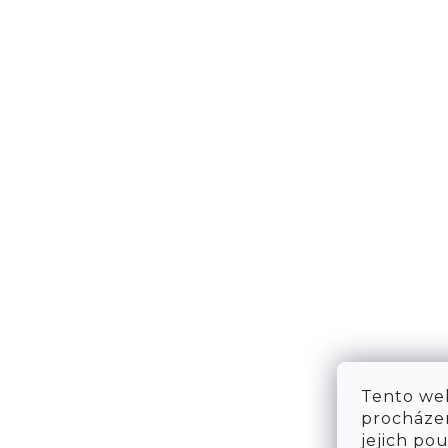
NÁPOVĚDA
KONT
DOPRAVA & PLATBA
KONTA
VRÁCENÍ ZBOŽÍ
WE ARE
TABULKA VELIKOSTÍ
FAQ
OBCHODNÍ PODMÍNKY
OCHRANA OSOBNÍCH ÚDAJŮ
Tento web
procházen
jejich po