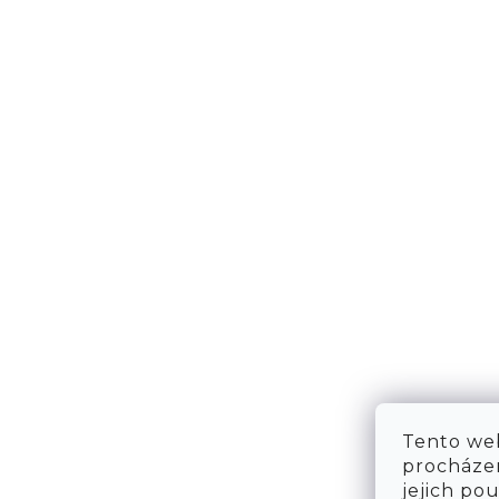
NÁPOVĚDA
KONT
DOPRAVA & PLATBA
KONTA
VRÁCENÍ ZBOŽÍ
WE ARE
TABULKA VELIKOSTÍ
FAQ
OBCHODNÍ PODMÍNKY
OCHRANA OSOBNÍCH ÚDAJŮ
Tento web
procházen
jejich po