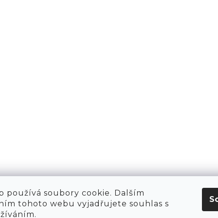
PŘIHLÁSIT 
AKTY
1981
KT
O NÁS
 HIRING!
O NÁKUPU
OBCHOD
POP-UPY
WE ARE HIRING!
MERCH
1981 WORKSHOP
1981 RUN CLUB
 používá soubory cookie. Dalším
S
ím tohoto webu vyjadřujete souhlas s
užíváním.