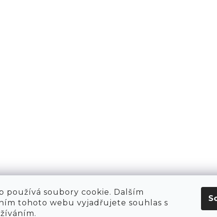
PŘIHLÁSIT 
AKTY
1981
KT
O NÁS
 HIRING!
O NÁKUPU
OBCHOD
POP-UPY
WE ARE HIRING!
MERCH
1981 WORKSHOP
1981 RUN CLUB
 používá soubory cookie. Dalším
S
ím tohoto webu vyjadřujete souhlas s
užíváním.