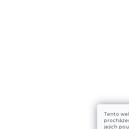
NÁPOVĚDA
KONT
DOPRAVA & PLATBA
KONTA
VRÁCENÍ ZBOŽÍ
WE ARE
TABULKA VELIKOSTÍ
FAQ
OBCHODNÍ PODMÍNKY
OCHRANA OSOBNÍCH ÚDAJŮ
Tento web
procházen
jejich po