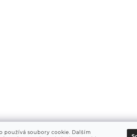
KT
O NÁS
 HIRING!
O NÁKUPU
OBCHOD
POP-UPY
WE ARE HIRING!
MERCH
1981 WORKSHOP
1981 RUN CLUB
 používá soubory cookie. Dalším
S