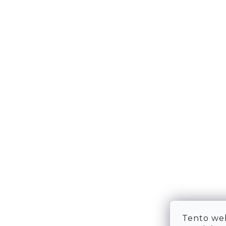
DOPRAVA & PLATBA
KONTA
VRÁCENÍ ZBOŽÍ
WE ARE
TABULKA VELIKOSTÍ
FAQ
OBCHODNÍ PODMÍNKY
OCHRANA OSOBNÍCH ÚDAJŮ
Tento web