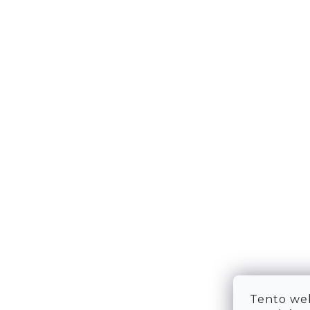
DOPRAVA & PLATBA
KONTA
VRÁCENÍ ZBOŽÍ
WE ARE
TABULKA VELIKOSTÍ
FAQ
OBCHODNÍ PODMÍNKY
OCHRANA OSOBNÍCH ÚDAJŮ
Tento web