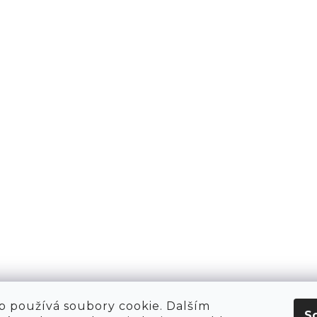
KT
O NÁS
 HIRING!
O NÁKUPU
OBCHOD
POP-UPY
WE ARE HIRING!
MERCH
1981 WORKSHOP
1981 RUN CLUB
 používá soubory cookie. Dalším
S