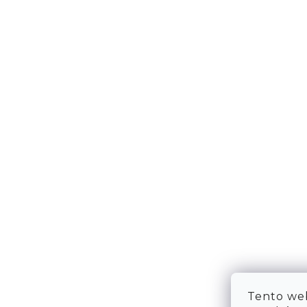
DOPRAVA & PLATBA
KONTA
VRÁCENÍ ZBOŽÍ
WE ARE
TABULKA VELIKOSTÍ
FAQ
OBCHODNÍ PODMÍNKY
OCHRANA OSOBNÍCH ÚDAJŮ
Tento web