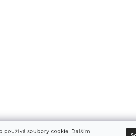
KT
O NÁS
 HIRING!
O NÁKUPU
OBCHOD
POP-UPY
WE ARE HIRING!
MERCH
1981 WORKSHOP
1981 RUN CLUB
 používá soubory cookie. Dalším
S