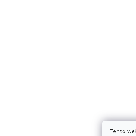
DOPRAVA & PLATBA
KONTA
VRÁCENÍ ZBOŽÍ
WE ARE
TABULKA VELIKOSTÍ
FAQ
OBCHODNÍ PODMÍNKY
OCHRANA OSOBNÍCH ÚDAJŮ
Tento web