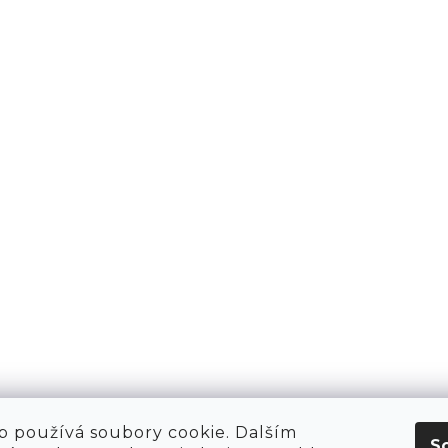
KT
O NÁS
 HIRING!
O NÁKUPU
OBCHOD
POP-UPY
WE ARE HIRING!
MERCH
1981 WORKSHOP
1981 RUN CLUB
 používá soubory cookie. Dalším
S