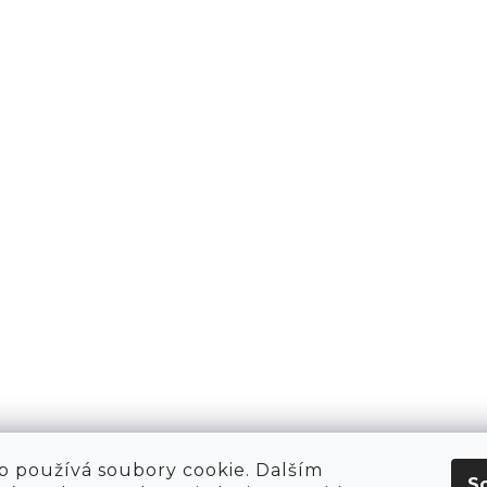
KT
O NÁS
 HIRING!
O NÁKUPU
OBCHOD
POP-UPY
WE ARE HIRING!
MERCH
1981 WORKSHOP
1981 RUN CLUB
 používá soubory cookie. Dalším
S