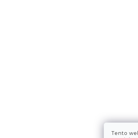
DOPRAVA & PLATBA
KONTA
VRÁCENÍ ZBOŽÍ
WE ARE
TABULKA VELIKOSTÍ
FAQ
OBCHODNÍ PODMÍNKY
OCHRANA OSOBNÍCH ÚDAJŮ
Tento web