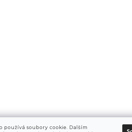
KT
O NÁS
 HIRING!
O NÁKUPU
OBCHOD
POP-UPY
WE ARE HIRING!
MERCH
1981 WORKSHOP
1981 RUN CLUB
 používá soubory cookie. Dalším
S