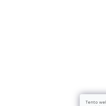
DOPRAVA & PLATBA
KONTA
VRÁCENÍ ZBOŽÍ
WE ARE
TABULKA VELIKOSTÍ
FAQ
OBCHODNÍ PODMÍNKY
OCHRANA OSOBNÍCH ÚDAJŮ
Tento web