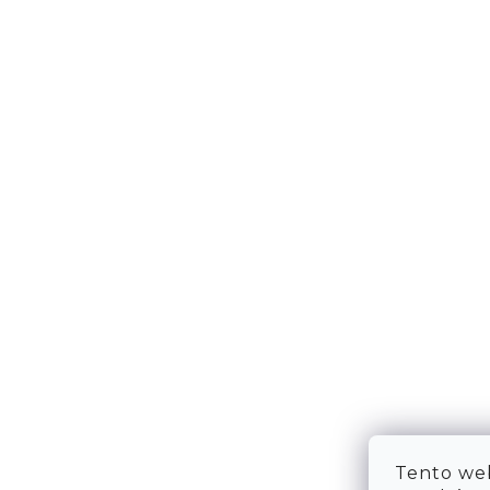
DOPRAVA & PLATBA
KONTA
VRÁCENÍ ZBOŽÍ
WE ARE
TABULKA VELIKOSTÍ
FAQ
OBCHODNÍ PODMÍNKY
OCHRANA OSOBNÍCH ÚDAJŮ
Tento web