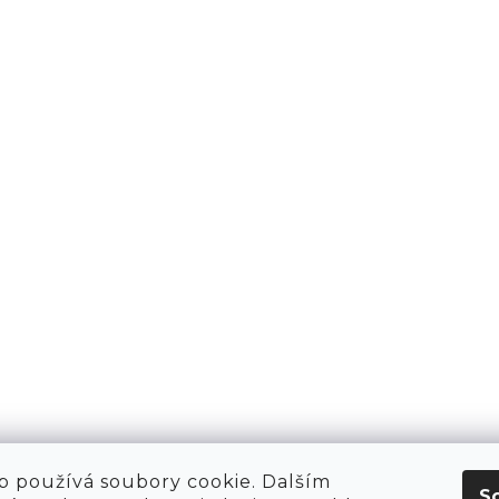
KT
O NÁS
 HIRING!
O NÁKUPU
OBCHOD
POP-UPY
WE ARE HIRING!
MERCH
1981 WORKSHOP
1981 RUN CLUB
 používá soubory cookie. Dalším
S