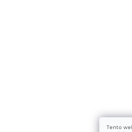
DOPRAVA & PLATBA
KONTA
VRÁCENÍ ZBOŽÍ
WE ARE
TABULKA VELIKOSTÍ
FAQ
OBCHODNÍ PODMÍNKY
OCHRANA OSOBNÍCH ÚDAJŮ
Tento web