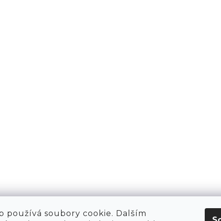
KT
O NÁS
 HIRING!
O NÁKUPU
OBCHOD
POP-UPY
WE ARE HIRING!
MERCH
1981 WORKSHOP
1981 RUN CLUB
 používá soubory cookie. Dalším
S