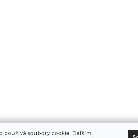
KT
O NÁS
 HIRING!
O NÁKUPU
OBCHOD
POP-UPY
WE ARE HIRING!
MERCH
1981 WORKSHOP
1981 RUN CLUB
 používá soubory cookie. Dalším
S