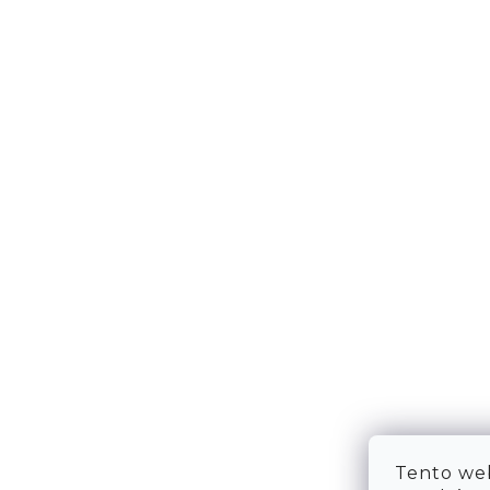
DOPRAVA & PLATBA
KONTA
VRÁCENÍ ZBOŽÍ
WE ARE
TABULKA VELIKOSTÍ
FAQ
OBCHODNÍ PODMÍNKY
OCHRANA OSOBNÍCH ÚDAJŮ
Tento web